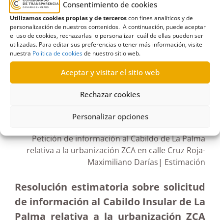
Consentimiento de cookies
CO2
,
concentración
,
Instituto Eduardo Torroja de
Utilizamos cookies propias y de terceros
con fines analíticos y de
Ciencias de la Construcción
,
INVOLCAN
,
La
personalización de nuestros contenidos. A continuación, puede aceptar
el uso de cookies, rechazarlas o personalizar cuál de ellas pueden ser
Bombilla
,
Puerto Naos
,
Terminación
utilizadas. Para editar sus preferencias o tener más información, visite
nuestra
Política de cookies
de nuestro sitio web.
Aceptar y visitar el sitio web
R523/2021
Rechazar cookies
04/04/2022
Personalizar opciones
Petición de información al Cabildo de La Palma
relativa a la urbanización ZCA en calle Cruz Roja-
Maximiliano Darías| Estimación
Resolución estimatoria sobre solicitud
de información al Cabildo Insular de La
Palma relativa a la urbanización ZCA