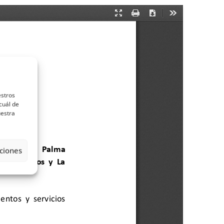
estros
cuál de
uestra
ciones