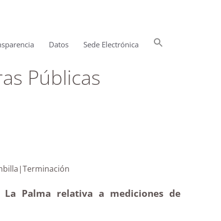
Buscar:
nsparencia
Datos
Sede Electrónica
Botón de búsqueda
as Públicas
y La Bombilla|Terminación
e La Palma relativa a mediciones de