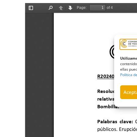
Utilizamo
contenido
ellas pued
Política d
Acepta