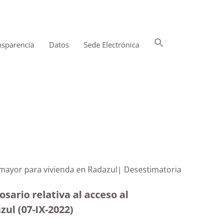
Buscar:
nsparencia
Datos
Sede Electrónica
Botón de búsqueda
a mayor para vivienda en Radazul| Desestimatoria
sario relativa al acceso al
ul (07-IX-2022)