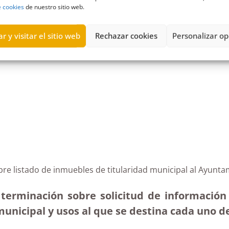
e cookies
de nuestro sitio web.
r y visitar el sitio web
Rechazar cookies
Personalizar op
 de La Palma
,
Cabildos Insulares
,
corporación insular
,
Derecho de 
bre listado de inmuebles de titularidad municipal al Ayunta
terminación sobre solicitud de información
unicipal y usos al que se destina cada uno de 