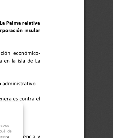
estros
cuál de
uestra