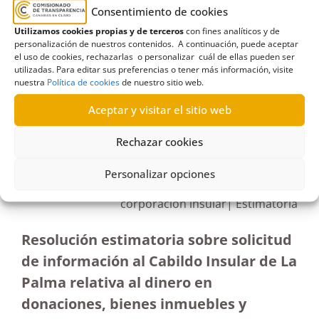
de acceso
,
dinero de donaciones
,
donaciones
,
Consentimiento de cookies
Entidad local
,
Erupción volcánica
Utilizamos cookies propias y de terceros
con fines analíticos y de
personalización de nuestros contenidos. A continuación, puede aceptar
el uso de cookies, rechazarlas o personalizar cuál de ellas pueden ser
utilizadas. Para editar sus preferencias o tener más información, visite
nuestra
Política de cookies
de nuestro sitio web.
R196/2022
Aceptar y visitar el sitio web
20/10/2022
Rechazar cookies
Solicitud de información al Cabildo Insular de La
Personalizar opciones
Palma de las donaciones que ha recibido la
corporación insular| Estimatoria
Resolución estimatoria sobre solicitud
de información al Cabildo Insular de La
Palma relativa al dinero en
donaciones, bienes inmuebles y