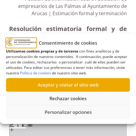
empresarios de Las Palmas al Ayuntamiento de
Arucas | Estimación formal y terminación
Resolución estimatoria formal y de
terminación sobre solicitud de
Consentimiento de cookies
información de la Asociación de
Utilizamos cookies propias y de terceros
con fines analíticos y de
Empresarios Constructores y
personalización de nuestros contenidos. A continuación, puede aceptar
el uso de cookies, rechazarlas o personalizar cuál de ellas pueden ser
Promotores de la provincia de Las
utilizadas. Para editar sus preferencias o tener más información, visite
Palmas al Ayuntamiento de Arucas.
nuestra
Política de cookies
de nuestro sitio web.
(19-III-2019)
Aceptar y visitar el sitio web
Rechazar cookies
Ver documento pdf en pantalla completa
Personalizar opciones