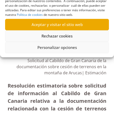
camino vecinal
,
Estimación
,
marquesa de Arucas
,
personalización de nuestros contenidos. A continuación, puede aceptar
el uso de cookies, rechazarlas o personalizar cuál de ellas pueden ser
montaña de Arucas
,
Obras Públicas
utilizadas. Para editar sus preferencias o tener más información, visite
nuestra
Política de cookies
de nuestro sitio web.
Aceptar y visitar el sitio web
Rechazar cookies
R217/2020
15/04/2021
Personalizar opciones
Solicitud al Cabildo de Gran Canaria de la
documentación sobre cesión de terrenos en la
montaña de Arucas| Estimación
Resolución estimatoria sobre solicitud
de información al Cabildo de Gran
Canaria relativa a la documentación
relacionada con la cesión de terrenos