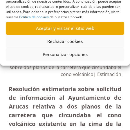
restaurante
,
terrenos
personalización de nuestros contenidos. A continuación, puede aceptar
el uso de cookies, rechazarlas o personalizar cuál de ellas pueden ser
utilizadas. Para editar sus preferencias o tener más información, visite
nuestra
Política de cookies
de nuestro sitio web.
Aceptar y visitar el sitio web
R216/2020
Rechazar cookies
15/04/2021
Personalizar opciones
Petición de información al Ayuntamiento de Arucas
sobre dos planos de la carretera que circundaba el
cono volcánico| Estimación
Resolución estimatoria sobre solicitud
de información al Ayuntamiento de
Arucas relativa a dos planos de la
carretera que circundaba el cono
volcánico existente en la cima de la