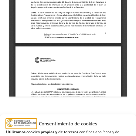
archivos
,
Cabildo de Gran Canaria
,
cono
Consentimiento de cookies
volcánico
,
Estimación
,
marquesa de Arucas
,
Utilizamos cookies propias y de terceros
con fines analíticos y de