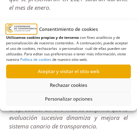
el mes de enero.
Ya sabemos a ciencia cierta que la nota
Consentimiento de cookies
media de las entidades públicas [que llevan 5
Utilizamos cookies propias y de terceros
con fines analíticos y de
años evaluándose] sube más de un punto y
personalización de nuestros contenidos. A continuación, puede aceptar
rebasará el notable. La nota media de las
el uso de cookies, rechazarlas o personalizar cuál de ellas pueden ser
utilizadas. Para editar sus preferencias o tener más información, visite
entidades privadas en su segundo año de
nuestra
Política de cookies
de nuestro sitio web.
evaluación sube casi un punto y rozará el
Aceptar y visitar el sitio web
aprobado. Y la nota media de las
corporaciones de derecho público (colegios
Rechazar cookies
profesionales y cámaras de comercio) sube
Personalizar opciones
también este año y superará por primera vez
el aprobado. Un año más se confirma que la
evaluación sucesiva dinamiza y mejora el
sistema canario de transparencia.