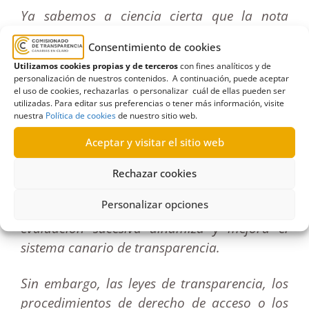
Ya sabemos a ciencia cierta que la nota
media de las entidades públicas [que llevan 5
Consentimiento de cookies
años evaluándose] sube más de un punto y
Utilizamos cookies propias y de terceros
con fines analíticos y de
rebasará el notable. La nota media de las
personalización de nuestros contenidos. A continuación, puede aceptar
entidades privadas en su segundo año de
el uso de cookies, rechazarlas o personalizar cuál de ellas pueden ser
utilizadas. Para editar sus preferencias o tener más información, visite
evaluación sube casi un punto y rozará el
nuestra
Política de cookies
de nuestro sitio web.
aprobado. Y la nota media de las
Aceptar y visitar el sitio web
corporaciones de derecho público (colegios
profesionales y cámaras de comercio) sube
Rechazar cookies
también este año y superará por primera vez
Personalizar opciones
el aprobado. Un año más se confirma que la
evaluación sucesiva dinamiza y mejora el
sistema canario de transparencia.
Sin embargo, las leyes de transparencia, los
procedimientos de derecho de acceso o los