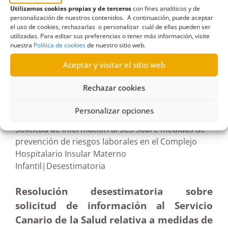
Utilizamos cookies propias y de terceros
con fines analíticos y de
de Gran Canaria
,
colisión
,
Informe
,
Intersindical
personalización de nuestros contenidos. A continuación, puede aceptar
Canaria
,
mortalidad
,
Terminación
el uso de cookies, rechazarlas o personalizar cuál de ellas pueden ser
utilizadas. Para editar sus preferencias o tener más información, visite
nuestra
Política de cookies
de nuestro sitio web.
Aceptar y visitar el sitio web
R156/2024
Rechazar cookies
14/08/2024
Personalizar opciones
Solicitud de información al SCS sobre medidas de
prevención de riesgos laborales en el Complejo
Hospitalario Insular Materno
Infantil|Desestimatoria
Resolución desestimatoria sobre
solicitud de información al Servicio
Canario de la Salud relativa a medidas de