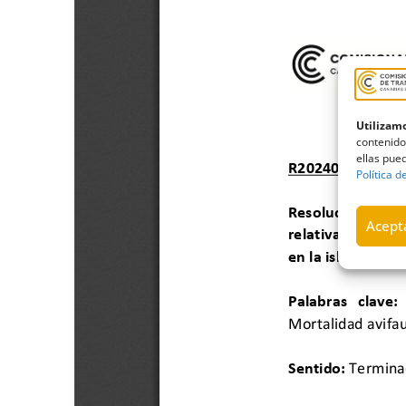
Utilizamo
contenido
ellas pued
Política d
Acepta