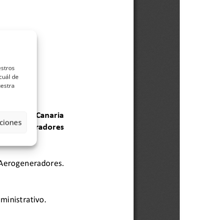
estros
cuál de
uestra
ciones