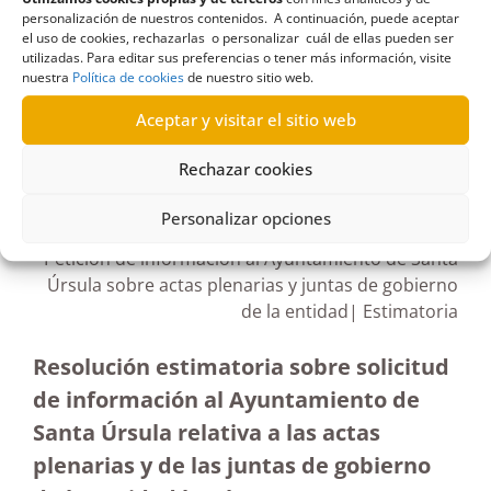
España
,
La Graciosa
,
Lanzarote
,
Las Cortes
,
personalización de nuestros contenidos. A continuación, puede aceptar
Parlamento de Canarias
el uso de cookies, rechazarlas o personalizar cuál de ellas pueden ser
utilizadas. Para editar sus preferencias o tener más información, visite
nuestra
Política de cookies
de nuestro sitio web.
Aceptar y visitar el sitio web
R20/2022
Rechazar cookies
25/07/2022
Personalizar opciones
Petición de información al Ayuntamiento de Santa
Úrsula sobre actas plenarias y juntas de gobierno
de la entidad| Estimatoria
Resolución estimatoria sobre solicitud
de información al Ayuntamiento de
Santa Úrsula relativa a las actas
plenarias y de las juntas de gobierno