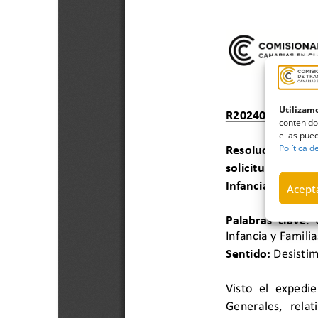
Utilizamo
contenido
ellas pued
Política d
Acepta