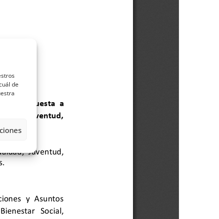
estros
cuál de
uestra
ciones