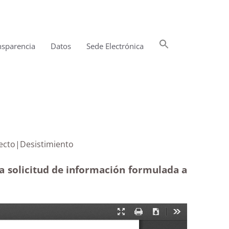
Buscar:
nsparencia
Datos
Sede Electrónica
Botón de búsqueda
e un proyecto|Desistimiento
 a solicitud de información formulada a