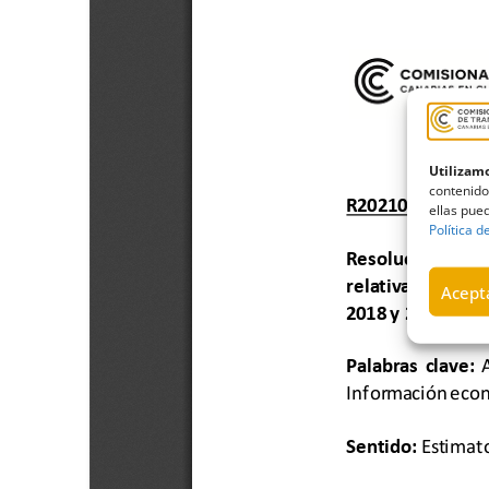
Utilizamo
contenido
ellas pued
Política d
Acepta