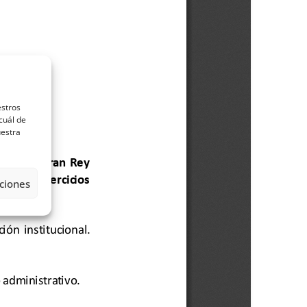
estros
cuál de
uestra
ciones