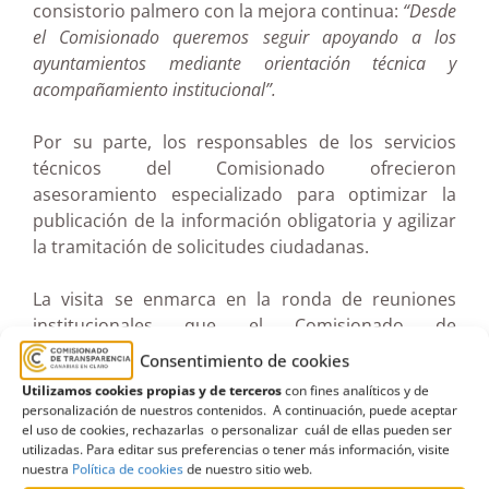
consistorio palmero con la mejora continua:
“Desde
el Comisionado queremos seguir apoyando a los
ayuntamientos mediante orientación técnica y
acompañamiento institucional”.
Por su parte, los responsables de los servicios
técnicos del Comisionado ofrecieron
asesoramiento especializado para optimizar la
publicación de la información obligatoria y agilizar
la tramitación de solicitudes ciudadanas.
La visita se enmarca en la ronda de reuniones
institucionales que el Comisionado de
Transparencia está desarrollando con entidades
Consentimiento de cookies
públicas de toda Canarias para impulsar el
Utilizamos cookies propias y de terceros
con fines analíticos y de
cumplimiento de la normativa y fomentar la
personalización de nuestros contenidos. A continuación, puede aceptar
cultura de la transparencia en las administraciones
el uso de cookies, rechazarlas o personalizar cuál de ellas pueden ser
utilizadas. Para editar sus preferencias o tener más información, visite
públicas.
nuestra
Política de cookies
de nuestro sitio web.