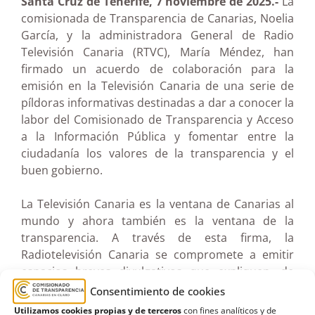
Santa Cruz de Tenerife, 7 noviembre de 2025.-
La
comisionada de Transparencia de Canarias, Noelia
García, y la administradora General de Radio
Televisión Canaria (RTVC), María Méndez, han
firmado un acuerdo de colaboración para la
emisión en la Televisión Canaria de una serie de
píldoras informativas destinadas a dar a conocer la
labor del Comisionado de Transparencia y Acceso
a la Información Pública y fomentar entre la
ciudadanía los valores de la transparencia y el
buen gobierno.
La Televisión Canaria es la ventana de Canarias al
mundo y ahora también es la ventana de la
transparencia. A través de esta firma, la
Radiotelevisión Canaria se compromete a emitir
espacios breves divulgativos que expliquen, de
forma accesible y atractiva, el trabajo que
Consentimiento de cookies
desarrolla el Comisionado de Transparencia, así
Utilizamos cookies propias y de terceros
con fines analíticos y de