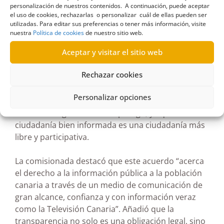
como los derechos que asisten a la ciudadanía
personalización de nuestros contenidos. A continuación, puede aceptar
el uso de cookies, rechazarlas o personalizar cuál de ellas pueden ser
para acceder a la información pública y exigir
utilizadas. Para editar sus preferencias o tener más información, visite
rendición de cuentas a las administraciones y
nuestra
Política de cookies
de nuestro sitio web.
entidades privadas obligadas a la evaluación de
Aceptar y visitar el sitio web
transparencia.
Rechazar cookies
Con el apoyo de Televisión Canaria, las píldoras
informativas del Comisionado de Transparencia
Personalizar opciones
acercan el derecho de acceso a la información a
todos los hogares del Archipiélago, ya que una
ciudadanía bien informada es una ciudadanía más
libre y participativa.
La comisionada destacó que este acuerdo “acerca
el derecho a la información pública a la población
canaria a través de un medio de comunicación de
gran alcance, confianza y con información veraz
como la Televisión Canaria”. Añadió que la
transparencia no solo es una obligación legal, sino