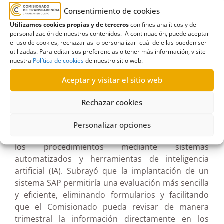
obstáculos para el ejercicio efectivo del derecho de
Consentimiento de cookies
acceso a la información, debido a la falta de
Utilizamos cookies propias y de terceros
con fines analíticos y de
respuesta de muchas administraciones a las
personalización de nuestros contenidos. A continuación, puede aceptar
solicitudes ciudadanas. Propuso avanzar hacia una
el uso de cookies, rechazarlas o personalizar cuál de ellas pueden ser
plataforma colaborativa entre entidades públicas,
utilizadas. Para editar sus preferencias o tener más información, visite
nuestra
Política de cookies
de nuestro sitio web.
que permita canalizar y resolver internamente
muchas de las solicitudes de acceso antes de que
Aceptar y visitar el sitio web
lleguen al Comisionado de Transparencia.
Rechazar cookies
Por su parte, Miguel Ángel Herrero centró su
intervención en la publicidad activa y el futuro de la
Personalizar opciones
evaluación, señalando la necesidad de simplificar
los procedimientos mediante sistemas
automatizados y herramientas de inteligencia
artificial (IA). Subrayó que la implantación de un
sistema SAP permitiría una evaluación más sencilla
y eficiente, eliminando formularios y facilitando
que el Comisionado pueda revisar de manera
trimestral la información directamente en los