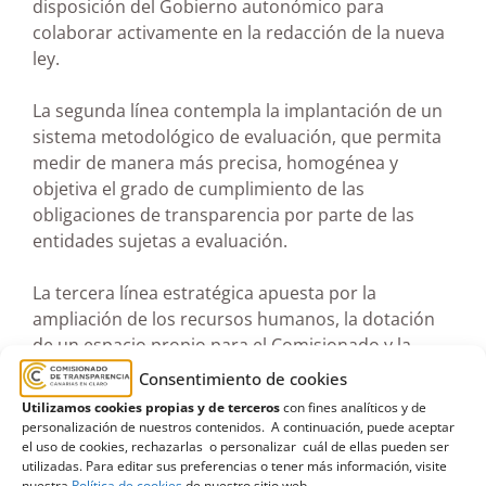
disposición del Gobierno autonómico para
colaborar activamente en la redacción de la nueva
ley.
La segunda línea contempla la implantación de un
sistema metodológico de evaluación, que permita
medir de manera más precisa, homogénea y
objetiva el grado de cumplimiento de las
obligaciones de transparencia por parte de las
entidades sujetas a evaluación.
La tercera línea estratégica apuesta por la
ampliación de los recursos humanos, la dotación
de un espacio propio para el Comisionado y la
modernización de los procesos internos y de los
Consentimiento de cookies
aplicativos, especialmente en lo relativo a la
Utilizamos cookies propias y de terceros
con fines analíticos y de
presentación y gestión de los cuestionarios de
personalización de nuestros contenidos. A continuación, puede aceptar
evaluación, con el fin de ganar en eficiencia y
el uso de cookies, rechazarlas o personalizar cuál de ellas pueden ser
utilizadas. Para editar sus preferencias o tener más información, visite
agilidad.
nuestra
Política de cookies
de nuestro sitio web.