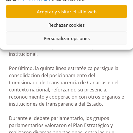
En la cuarta línea, el Plan pone el foco en fomentar
Aceptar y visitar el sitio web
la cultura de la transparencia, haciéndola más
Rechazar cookies
accesible, comprensible y cercana tanto para las
administraciones públicas como para la
Personalizar opciones
ciudadanía, promoviendo su valor como
herramienta de mejora democrática y de confianza
institucional.
Por último, la quinta línea estratégica persigue la
consolidación del posicionamiento del
Comisionado de Transparencia de Canarias en el
contexto nacional, reforzando su presencia,
reconocimiento y cooperación con otros órganos e
instituciones de transparencia del Estado.
Durante el debate parlamentario, los grupos
parlamentarios valoraron el Plan Estratégico y
realizaron diversas aportaciones, entre las que