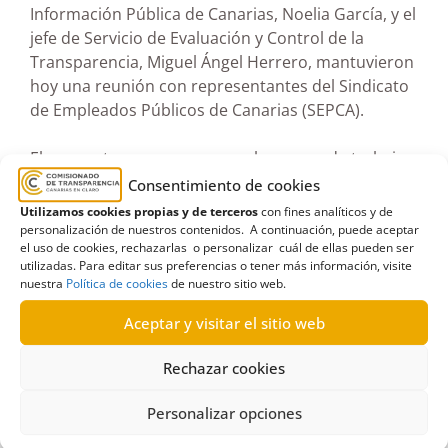
Información Pública de Canarias, Noelia García, y el
jefe de Servicio de Evaluación y Control de la
Transparencia, Miguel Ángel Herrero, mantuvieron
hoy una reunión con representantes del Sindicato
de Empleados Públicos de Canarias (SEPCA).
El encuentro se enmarca en el proceso de trabajo
impulsado por el Comisionado de Transparencia
Consentimiento de cookies
de Canarias, con el fin de informar sobre el inicio
Utilizamos cookies propias y de terceros
con fines analíticos y de
de la primera evaluación de transparencia de los
personalización de nuestros contenidos. A continuación, puede aceptar
el uso de cookies, rechazarlas o personalizar cuál de ellas pueden ser
sindicatos de las islas.
utilizadas. Para editar sus preferencias o tener más información, visite
nuestra
Política de cookies
de nuestro sitio web.
Durante la reunión se abordaron los criterios de
Aceptar y visitar el sitio web
evaluación, las obligaciones informativas derivadas
de la Ley de Transparencia de Canarias y los plazos
Rechazar cookies
establecidos para la presentación de la
información.
Personalizar opciones
La comisionada destacó la relevancia de esta