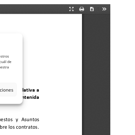
estros
cuál de
uestra
ciones