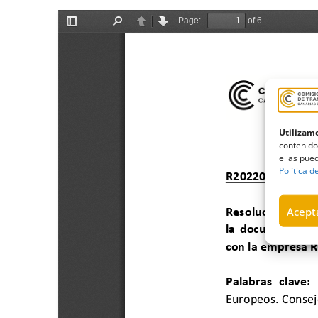
Utilizamo
contenido
ellas pued
Política d
Acepta