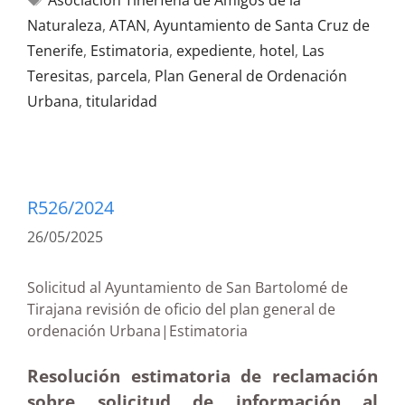
Asociación Tinerfeña de Amigos de la
Naturaleza
,
ATAN
,
Ayuntamiento de Santa Cruz de
Tenerife
,
Estimatoria
,
expediente
,
hotel
,
Las
Teresitas
,
parcela
,
Plan General de Ordenación
Urbana
,
titularidad
R526/2024
26/05/2025
Solicitud al Ayuntamiento de San Bartolomé de
Tirajana revisión de oficio del plan general de
ordenación Urbana|Estimatoria
Resolución estimatoria de reclamación
sobre solicitud de información al