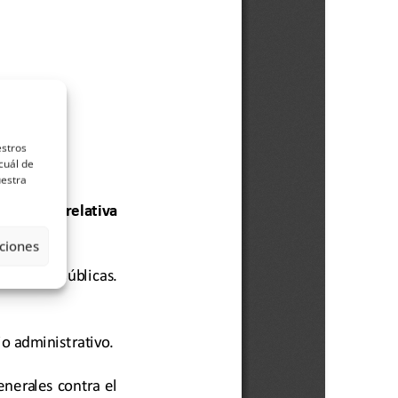
estros
cuál de
uestra
ciones