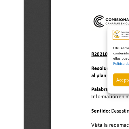
Utilizamo
contenido
ellas pued
Política d
Acepta