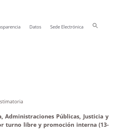
Buscar:
nsparencia
Datos
Sede Electrónica
Botón de búsqueda
OPE 2021|Estimatoria
, Administraciones Públicas, Justicia y
or turno libre y promoción interna (13-