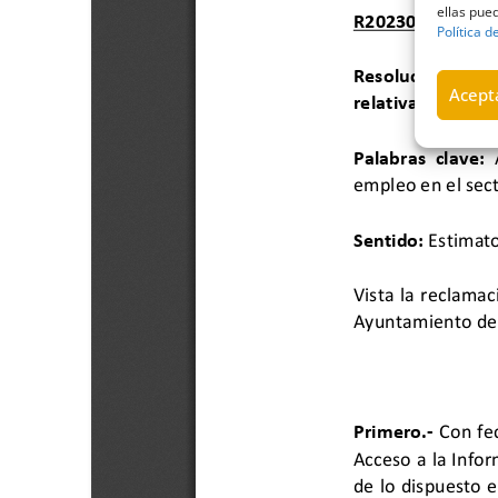
ellas pued
Política d
Acepta