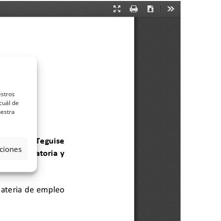
estros
cuál de
uestra
ciones