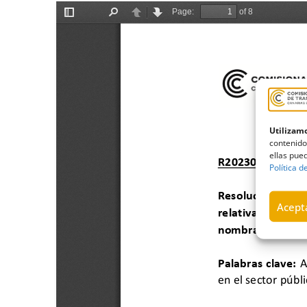
Utilizamo
contenido
ellas pued
Política d
Acepta