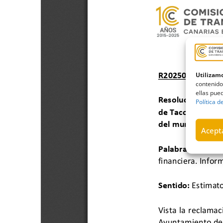
Utilizamo
contenido
ellas pued
Política d
Acepta