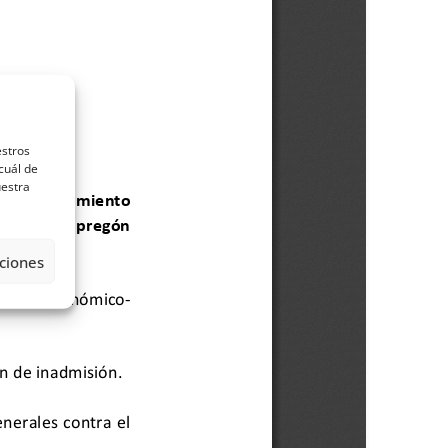
estros
cuál de
uestra
ciones