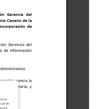
estros
cuál de
uestra