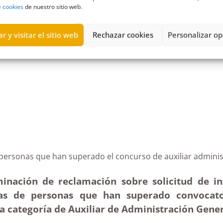
e cookies
de nuestro sitio web.
r y visitar el sitio web
Rechazar cookies
Personalizar op
a de Candelaria
,
Gobierno de Canarias
,
Inadmisión
,
industrial
,
inge
as de personas que han superado el concurso de auxilia
minación de reclamación sobre solicitud de in
iadas de personas que han superado convoca
a categoría de Auxiliar de Administración Gener