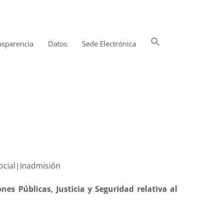
Buscar:
nsparencia
Datos
Sede Electrónica
Botón de búsqueda
rabajo social|Inadmisión
es Públicas, Justicia y Seguridad relativa al