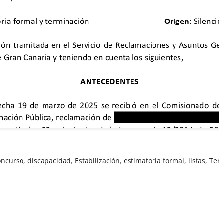
oncurso
,
discapacidad
,
Estabilización
,
estimatoria formal
,
listas
,
Te