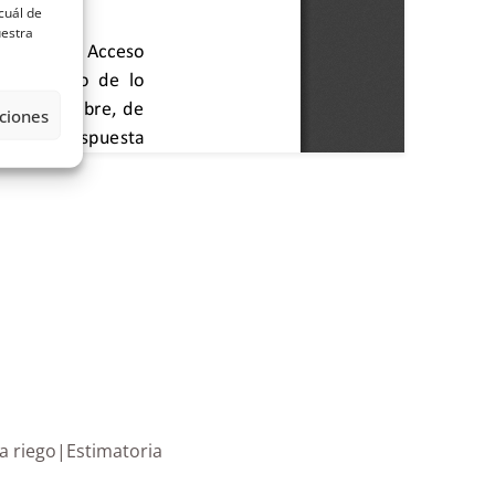
cuál de
uestra
ciones
 agua para riego|Estimatoria