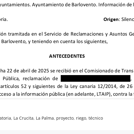
atoria
,
La Crucita
,
La Palma
,
proyecto
,
riego
,
técnico