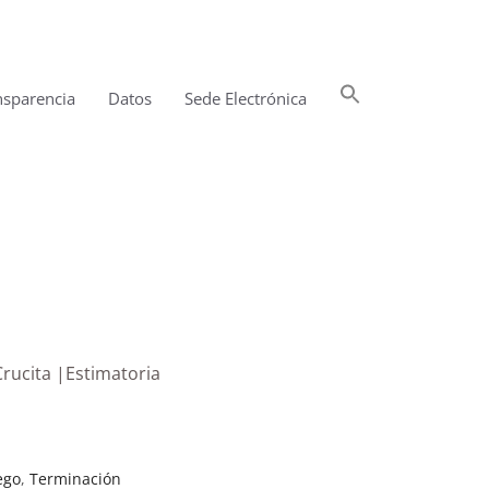
Buscar:
nsparencia
Datos
Sede Electrónica
Botón de búsqueda
Crucita |Estimatoria
ego
,
Terminación