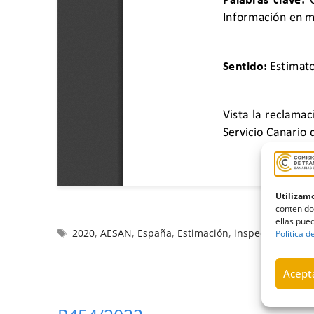
Utilizamo
contenido
ellas pued
2020
,
AESAN
,
España
,
Estimación
,
inspectores vete
Política d
Acepta