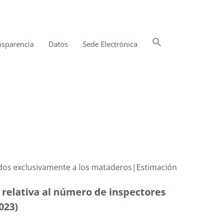
Buscar:
nsparencia
Datos
Sede Electrónica
Botón de búsqueda
cados exclusivamente a los mataderos|Estimación
d relativa al número de inspectores
023
)