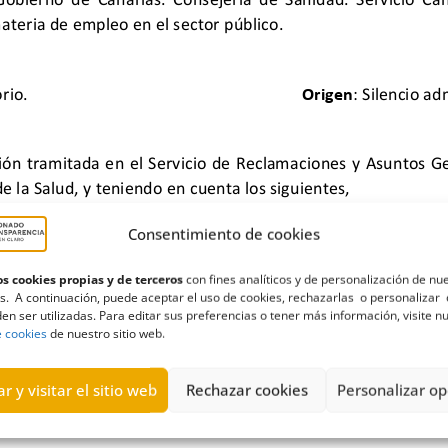
Consentimiento de cookies
s cookies propias y de terceros
con fines analíticos y de personalización de nu
s. A continuación, puede aceptar el uso de cookies, rechazarlas o personalizar 
en ser utilizadas. Para editar sus preferencias o tener más información, visite n
rinarios
,
mataderos
,
plan
,
Salud pública
,
SCS
,
Seguridad alimentar
e cookies
de nuestro sitio web.
r y visitar el sitio web
Rechazar cookies
Personalizar op