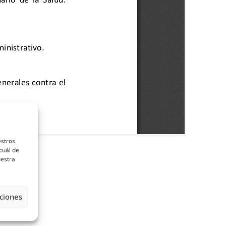
estros
cuál de
uestra
ia
ciones