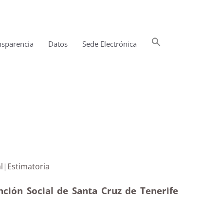
Buscar:
nsparencia
Datos
Sede Electrónica
Botón de búsqueda
ción social|Estimatoria
nción Social de Santa Cruz de Tenerife