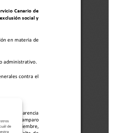
estros
cuál de
uestra