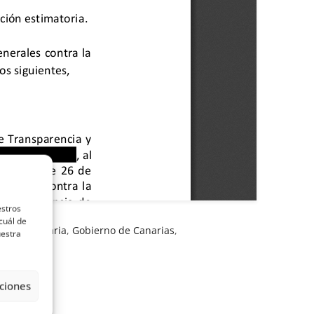
estros
cuál de
e Gran Canaria
,
Gobierno de Canarias
,
uestra
ciones