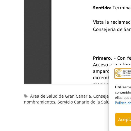
Utilizamo
contenido
Área de Salud de Gran Canaria
,
Consejería de San
ellas pued
nombramientos
,
Servicio Canario de la Salud
,
Termina
Política d
Acepta