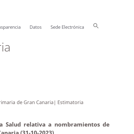
Buscar:
nsparencia
Datos
Sede Electrónica
Botón de búsqueda
ia
ención Primaria de Gran Canaria| Estimatoria
la Salud relativa a nombramientos de
anaria (31-10-2023)