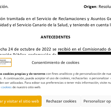
Consentimiento de cookies
s cookies propias y de terceros
con fines analíticos y de personalización de nu
s. A continuación, puede aceptar el uso de cookies, rechazarlas o personalizar 
idad
,
empleo en el sector público
,
Gerencia de Atención Primaria d
en ser utilizadas. Para editar sus preferencias o tener más información, visite n
ción
,
Terminación del procedimiento
e cookies
de nuestro sitio web.
r y visitar el sitio web
Rechazar cookies
Personalizar op