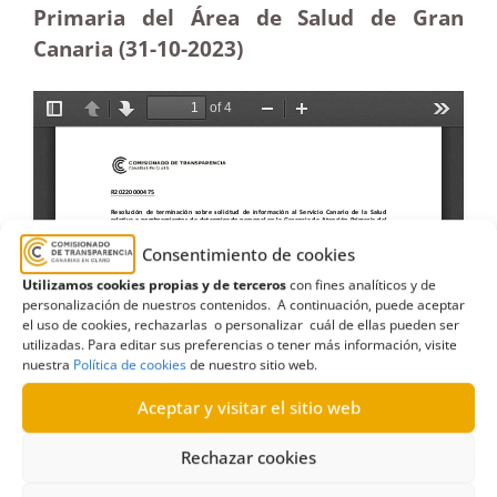
Primaria del Área de Salud de Gran
Canaria (31-10-2023)
Consentimiento de cookies
Utilizamos cookies propias y de terceros
con fines analíticos y de
personalización de nuestros contenidos. A continuación, puede aceptar
el uso de cookies, rechazarlas o personalizar cuál de ellas pueden ser
utilizadas. Para editar sus preferencias o tener más información, visite
nuestra
Política de cookies
de nuestro sitio web.
Aceptar y visitar el sitio web
Rechazar cookies