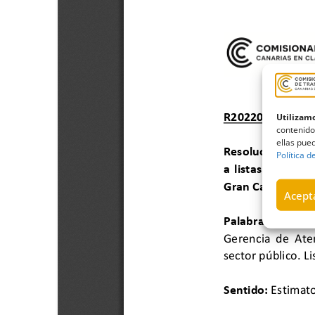
Utilizamo
contenido
ellas pued
Política d
Acepta