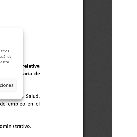
estros
cuál de
uestra
ciones