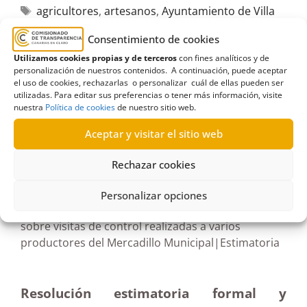
agricultores
,
artesanos
,
Ayuntamiento de Villa
de Mazo
,
control
,
Desistimiento
,
ganaderos
,
Consentimiento de cookies
Informes
,
La Palma
,
mercadillo
,
productores
,
Utilizamos cookies propias y de terceros
con fines analíticos y de
visitas
personalización de nuestros contenidos. A continuación, puede aceptar
el uso de cookies, rechazarlas o personalizar cuál de ellas pueden ser
utilizadas. Para editar sus preferencias o tener más información, visite
nuestra
Política de cookies
de nuestro sitio web.
Aceptar y visitar el sitio web
R345/2024
Rechazar cookies
04/10/2024
Personalizar opciones
Solicitud de informes al Ayuntamiento de Mazo
sobre visitas de control realizadas a varios
productores del Mercadillo Municipal|Estimatoria
Resolución estimatoria formal y