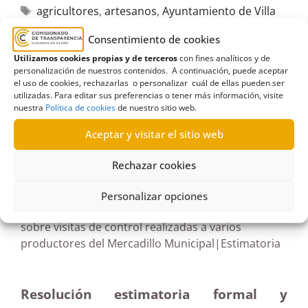
agricultores
,
artesanos
,
Ayuntamiento de Villa
de Mazo
,
control
,
Desistimiento
,
ganaderos
,
Consentimiento de cookies
Informes
,
La Palma
,
mercadillo
,
productores
,
Utilizamos cookies propias y de terceros
con fines analíticos y de
visitas
personalización de nuestros contenidos. A continuación, puede aceptar
el uso de cookies, rechazarlas o personalizar cuál de ellas pueden ser
utilizadas. Para editar sus preferencias o tener más información, visite
nuestra
Política de cookies
de nuestro sitio web.
Aceptar y visitar el sitio web
R345/2024
Rechazar cookies
04/10/2024
Personalizar opciones
Solicitud de informes al Ayuntamiento de Mazo
sobre visitas de control realizadas a varios
productores del Mercadillo Municipal|Estimatoria
Resolución estimatoria formal y