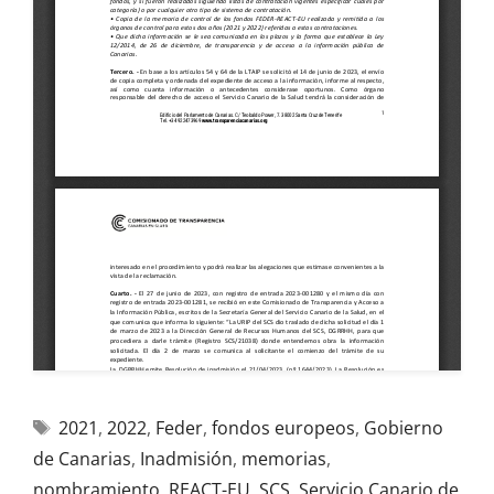
2021
,
2022
,
Feder
,
fondos europeos
,
Gobierno
de Canarias
,
Inadmisión
,
memorias
,
nombramiento
,
REACT-EU
,
SCS
,
Servicio Canario de