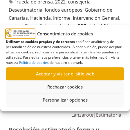
´rueda de prensa
,
2022
,
consejería
,
Desestimatoria
,
fondos europeos
,
Gobierno de
Canarias
,
Hacienda
,
Informe
,
Intervención General
,
mascarillas
,
millón
,
noviembre
,
RR7 United S.L.
,
Consentimiento de cookies
Santa Cruz de Tenerife
,
SCS
,
UE
,
Unión Europea
Utilizamos cookies propias y de terceros
con fines analíticos y de
personalización de nuestros contenidos. A continuación, puede aceptar
el uso de cookies, rechazarlas o personalizar cuál de ellas pueden ser
utilizadas. Para editar sus preferencias o tener más información, visite
nuestra
Política de cookies
de nuestro sitio web.
R107_108/2023
Aceptar y visitar el sitio web
06/07/2023
Rechazar cookies
Solicitud de información a la Consejería de
Personalizar opciones
Hacienda y Consejería de Administraciones
Públicas sobre la plaza 4571 en
Lanzarote|Estimatoria
Resolución estimatoria forma y