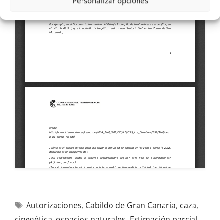
Personalizar opciones
Autorizaciones
,
Cabildo de Gran Canaria
,
caza
,
cinegética
,
espacios naturales
,
Estimación parcial
,