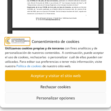
Consentimiento de cookies
Utilizamos cookies propias y de terceros
con fines analíticos y de
personalización de nuestros contenidos. A continuación, puede aceptar
el uso de cookies, rechazarlas o personalizar cuál de ellas pueden ser
utilizadas. Para editar sus preferencias o tener más información, visite
nuestra
Política de cookies
de nuestro sitio web.
Aceptar y visitar el sitio web
Rechazar cookies
Actas
,
Cabildo de Gran Canaria
,
calendario
,
caza
,
consejo
,
estatutos
,
Estimatoria
,
medio
Personalizar opciones
ambiente
,
normativa
,
publicaciones