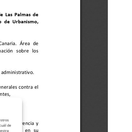
estros
cuál de
uestra