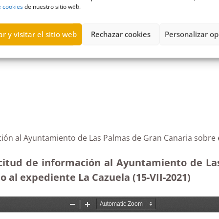
e cookies
de nuestro sitio web.
r y visitar el sitio web
Rechazar cookies
Personalizar op
dadanos
,
Contratos
,
Estimación
,
grupos municipales
,
nulidad
,
soste
ción al Ayuntamiento de Las Palmas de Gran Canaria sobre e
citud de información al Ayuntamiento de La
o al expediente La Cazuela (15-VII-2021)