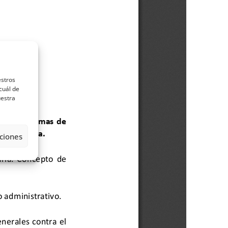
estros
cuál de
uestra
ciones