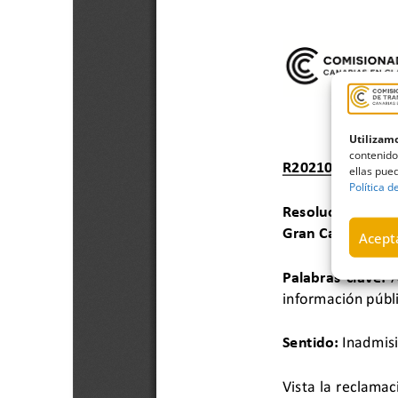
Utilizamo
contenido
ellas pued
Política d
Acepta