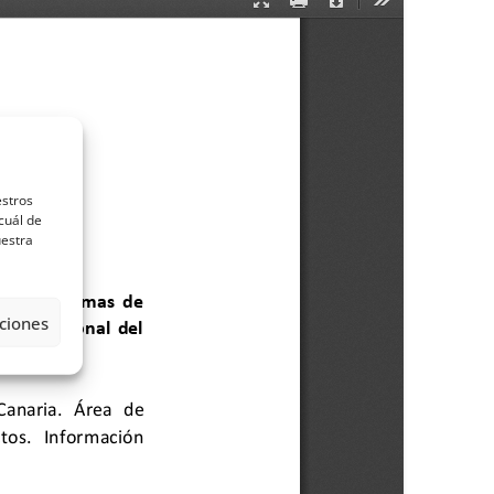
estros
cuál de
uestra
ciones