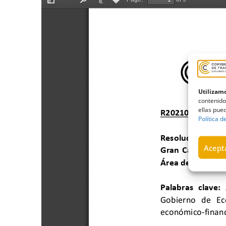
Utilizamo
contenido
ellas pued
Política d
Acepta