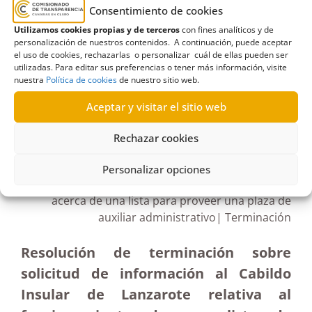
Derecho de acceso
,
derecho de información
,
Ente
Consentimiento de cookies
Público Empresarial Local Centros de Arte
,
Medios
Utilizamos cookies propias y de terceros
con fines analíticos y de
de impugnación
,
Museo del Atlántico
personalización de nuestros contenidos. A continuación, puede aceptar
el uso de cookies, rechazarlas o personalizar cuál de ellas pueden ser
utilizadas. Para editar sus preferencias o tener más información, visite
nuestra
Política de cookies
de nuestro sitio web.
Aceptar y visitar el sitio web
R239/2020
Rechazar cookies
15/04/2021
Personalizar opciones
Solicitud al Cabildo de Lanzarote de información
acerca de una lista para proveer una plaza de
auxiliar administrativo| Terminación
Resolución de terminación sobre
solicitud de información al Cabildo
Insular de Lanzarote relativa al