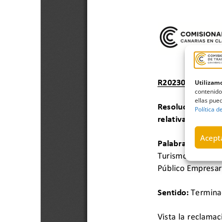
Utilizamo
contenido
ellas pued
Política d
Acepta