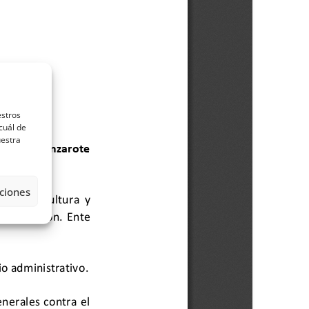
estros
cuál de
uestra
ciones