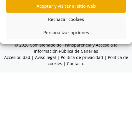
Aceptar y visitar el sitio web
Cabildo Insular de La Palma
,
Cabildos Insulares
,
Erupción volcánica La Palma
,
Información sobre los
Rechazar cookies
convenios
,
Organismos autónomos
Personalizar opciones
© 2026 Comisionado de Transparencia y Acceso a la
Información Pública de Canarias
Accesibilidad
|
Aviso legal
|
Política de privacidad
|
Política de
cookies
|
Contacto