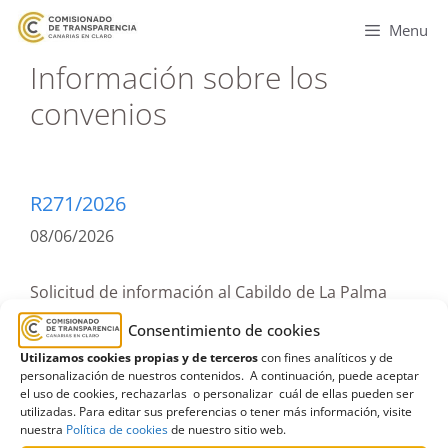
Menu
Información sobre los
convenios
R271/2026
08/06/2026
Solicitud de información al Cabildo de La Palma
relativa al convenio suscrito con la AGE para la
Consentimiento de cookies
recuperación de infraestructuras afectadas por la
Utilizamos cookies propias y de terceros
con fines analíticos y de
erupción volcánica | Estimatoria
personalización de nuestros contenidos. A continuación, puede aceptar
el uso de cookies, rechazarlas o personalizar cuál de ellas pueden ser
Leer más
utilizadas. Para editar sus preferencias o tener más información, visite
nuestra
Política de cookies
de nuestro sitio web.