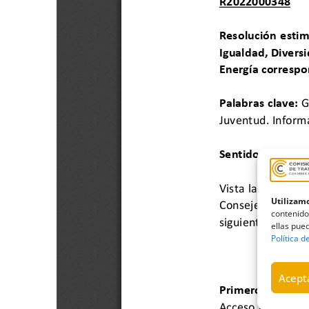
Utilizamo
contenido
ellas pued
Política d
Acepta