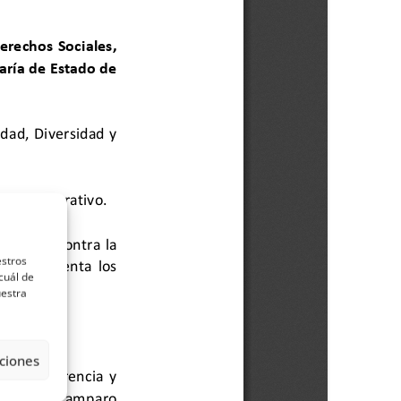
estros
cuál de
uestra
ciones