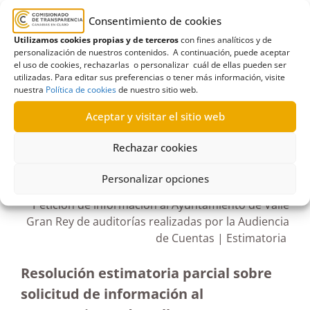
acuerdo plenario
,
Audiencia de Cuentas
,
Consentimiento de cookies
auditorías de gestión
,
Ayuntamiento
,
Utilizamos cookies propias y de terceros
con fines analíticos y de
Ayuntamiento de Valle Gran Rey
,
Derecho de
personalización de nuestros contenidos. A continuación, puede aceptar
acceso
,
Información económica-financiera
el uso de cookies, rechazarlas o personalizar cuál de ellas pueden ser
utilizadas. Para editar sus preferencias o tener más información, visite
nuestra
Política de cookies
de nuestro sitio web.
Aceptar y visitar el sitio web
R647/2021
Rechazar cookies
22/07/2022
Personalizar opciones
Petición de información al Ayuntamiento de Valle
Gran Rey de auditorías realizadas por la Audiencia
de Cuentas | Estimatoria
Resolución estimatoria parcial sobre
solicitud de información al