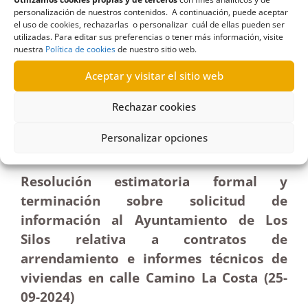
personalización de nuestros contenidos. A continuación, puede aceptar
el uso de cookies, rechazarlas o personalizar cuál de ellas pueden ser
R292/2024
utilizadas. Para editar sus preferencias o tener más información, visite
nuestra
Política de cookies
de nuestro sitio web.
14/10/2024
Aceptar y visitar el sitio web
Solicitud de documentación al Ayuntamiento de
Rechazar cookies
Los Silos sobre contratos de arrendamiento e
informes técnicos de viviendas|Estimatoria
Personalizar opciones
Resolución estimatoria formal y
terminación sobre solicitud de
información al Ayuntamiento de Los
Silos relativa a contratos de
arrendamiento e informes técnicos de
viviendas en calle Camino La Costa (25-
09-2024)