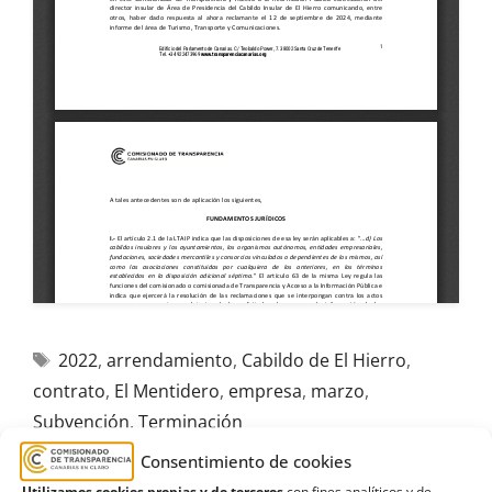
2022
,
arrendamiento
,
Cabildo de El Hierro
,
contrato
,
El Mentidero
,
empresa
,
marzo
,
Subvención
,
Terminación
Consentimiento de cookies
Utilizamos cookies propias y de terceros
con fines analíticos y de