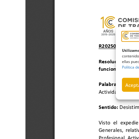
Utilizamo
contenido
ellas pued
Política d
Acepta