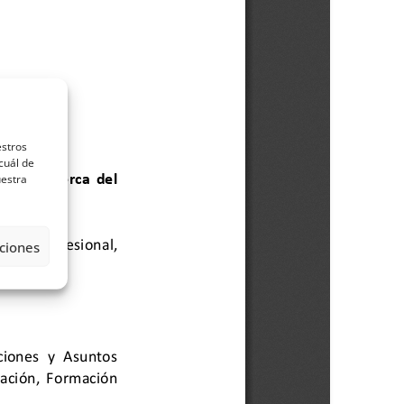
estros
cuál de
uestra
ciones