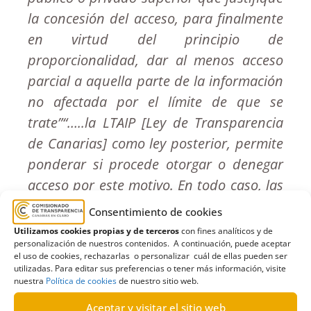
la concesión del acceso, para finalmente
en virtud del principio de
proporcionalidad, dar al menos acceso
parcial a aquella parte de la información
no afectada por el límite de que se
trate”“…..la LTAIP [Ley de Transparencia
de Canarias] como ley posterior, permite
ponderar si procede otorgar o denegar
acceso por este motivo. En todo caso, las
declaraciones de confidencialidad que
Consentimiento de cookies
puedan hacer los contratistas solo
Utilizamos cookies propias y de terceros
con fines analíticos y de
personalización de nuestros contenidos. A continuación, puede aceptar
vincular a la administración a respetarlas
el uso de cookies, rechazarlas o personalizar cuál de ellas pueden ser
en la medida en que el contenido de la
utilizadas. Para editar sus preferencias o tener más información, visite
nuestra
Política de cookies
de nuestro sitio web.
información protegida por estas
declaraciones tenga la calidad que
Aceptar y visitar el sitio web