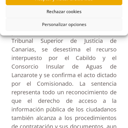
justifique la declaración”.
Rechazar cookies
Ahora, en la sentencia dictada en el
Personalizar opciones
presente mes de diciembre por el
Tribunal Superior de Justicia de
Canarias, se desestima el recurso
interpuesto por el Cabildo y el
Consorcio Insular de Aguas de
Lanzarote y se confirma el acto dictado
por el Comisionado. La sentencia
representa todo un reconocimiento de
que el derecho de acceso a la
información pública de los ciudadanos
también alcanza a los procedimientos
de contratación y sus documentos, aun