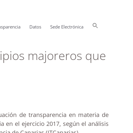
Buscar:
nsparencia
Datos
Sede Electrónica
Botón de búsqueda
cipios majoreros que
luación de transparencia en materia de
 en el ejercicio 2017, según el análisis
cia de Canarias (ITCanarias).