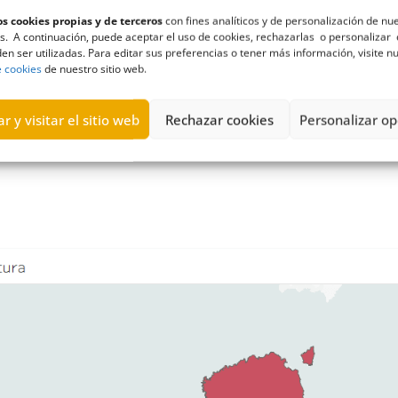
87 en igual periodo.
s cookies propias y de terceros
con fines analíticos y de personalización de nu
s. A continuación, puede aceptar el uso de cookies, rechazarlas o personalizar 
en ser utilizadas. Para editar sus preferencias o tener más información, visite n
ipios de Tenerife fueron los más destacados de
e cookies
de nuestro sitio web.
,28 del ejercicio pasado: y su media aritmética, d
r y visitar el sitio web
Rechazar cookies
Personalizar op
ventura y el mapa con las notas de sus munic