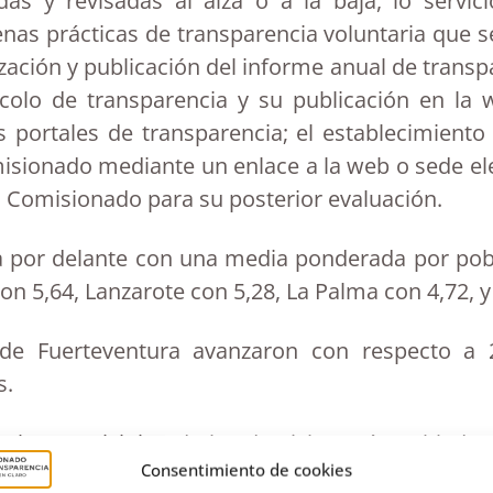
as y revisadas al alza o a la baja, lo servic
s prácticas de transparencia voluntaria que se
lización y publicación del informe anual de transp
olo de transparencia y su publicación en la we
s portales de transparencia; el establecimient
isionado mediante un enlace a la web o sede ele
l Comisionado para su posterior evaluación.
túa por delante con una media ponderada por po
con 5,64, Lanzarote con 5,28, La Palma con 4,72, 
 de Fuerteventura avanzaron con respecto a 
s.
n los municipios de las dos islas más pobladas
Consentimiento de cookies
6 al 6,72 del ejercicio pasado; crecimiento not