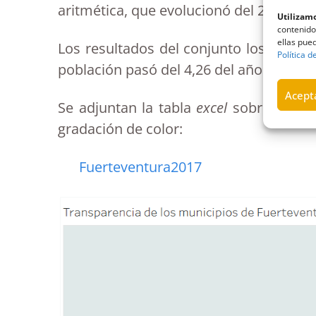
aritmética, que evolucionó del 2,57 al 4,
Utilizamo
contenido
ellas pued
Los resultados del conjunto los munic
Política d
población pasó del 4,26 del año 2016 al 7
Acepta
Se adjuntan la tabla
excel
sobre Fuerte
gradación de color:
Fuerteventura2017