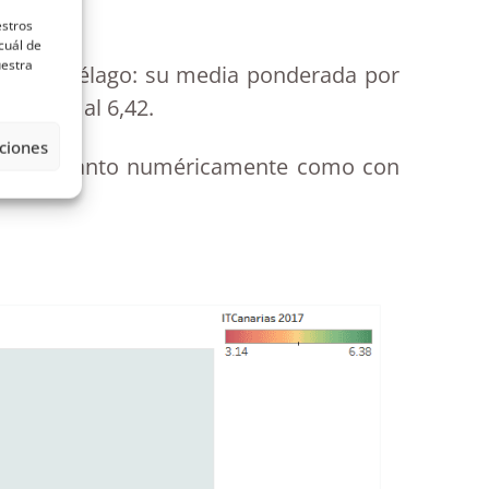
estros
cuál de
uestra
l Archipiélago: su media ponderada por
el 3,71 al 6,42.
ciones
ipios , tanto numéricamente como con